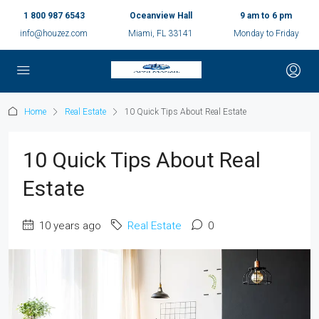
1 800 987 6543
Oceanview Hall
9 am to 6 pm
info@houzez.com
Miami, FL 33141
Monday to Friday
Home
Real Estate
10 Quick Tips About Real Estate
10 Quick Tips About Real
Estate
10 years ago
Real Estate
0