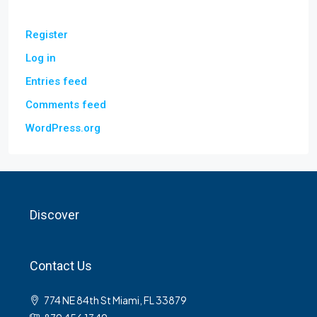
Register
Log in
Entries feed
Comments feed
WordPress.org
Discover
Contact Us
774 NE 84th St Miami, FL 33879