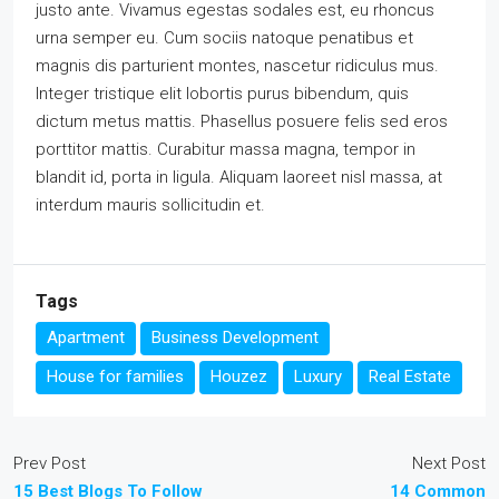
justo ante. Vivamus egestas sodales est, eu rhoncus
urna semper eu. Cum sociis natoque penatibus et
magnis dis parturient montes, nascetur ridiculus mus.
Integer tristique elit lobortis purus bibendum, quis
dictum metus mattis. Phasellus posuere felis sed eros
porttitor mattis. Curabitur massa magna, tempor in
blandit id, porta in ligula. Aliquam laoreet nisl massa, at
interdum mauris sollicitudin et.
Tags
Apartment
Business Development
House for families
Houzez
Luxury
Real Estate
Prev Post
Next Post
15 Best Blogs To Follow
14 Common