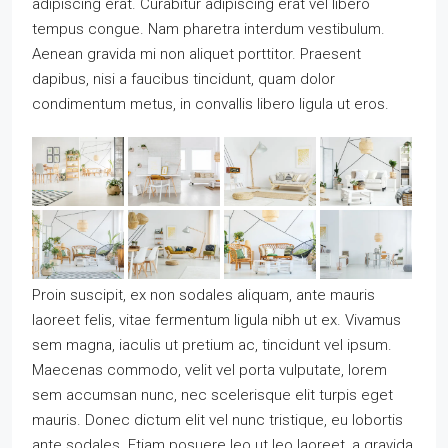
adipiscing erat. Curabitur adipiscing erat vel libero
tempus congue. Nam pharetra interdum vestibulum.
Aenean gravida mi non aliquet porttitor. Praesent
dapibus, nisi a faucibus tincidunt, quam dolor
condimentum metus, in convallis libero ligula ut eros.
Proin suscipit, ex non sodales aliquam, ante mauris
laoreet felis, vitae fermentum ligula nibh ut ex. Vivamus
sem magna, iaculis ut pretium ac, tincidunt vel ipsum.
Maecenas commodo, velit vel porta vulputate, lorem
sem accumsan nunc, nec scelerisque elit turpis eget
mauris. Donec dictum elit vel nunc tristique, eu lobortis
ante sodales. Etiam posuere leo ut leo laoreet, a gravida