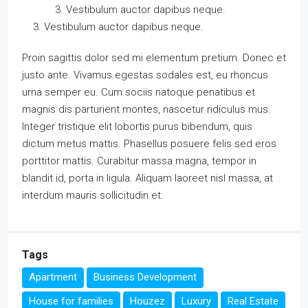
Vestibulum auctor dapibus neque.
Vestibulum auctor dapibus neque.
Proin sagittis dolor sed mi elementum pretium. Donec et
justo ante. Vivamus egestas sodales est, eu rhoncus
urna semper eu. Cum sociis natoque penatibus et
magnis dis parturient montes, nascetur ridiculus mus.
Integer tristique elit lobortis purus bibendum, quis
dictum metus mattis. Phasellus posuere felis sed eros
porttitor mattis. Curabitur massa magna, tempor in
blandit id, porta in ligula. Aliquam laoreet nisl massa, at
interdum mauris sollicitudin et.
Tags
Apartment
Business Development
House for families
Houzez
Luxury
Real Estate